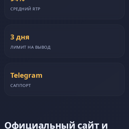
СРЕДНИЙ RTP
3 дня
ЛИМИТ НА ВЫВОД
Telegram
САППОРТ
Официальный сайт и