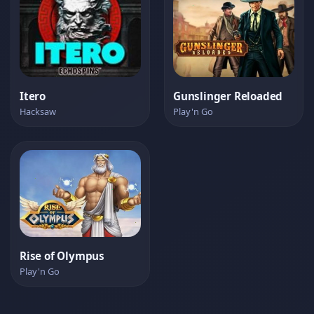
Itero
Gunslinger Reloaded
Hacksaw
Play'n Go
Rise of Olympus
Play'n Go