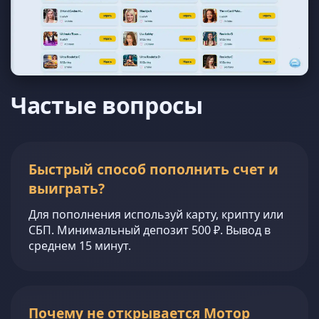
Частые вопросы
Быстрый способ пополнить счет и
выиграть?
Для пополнения используй карту, крипту или
СБП. Минимальный депозит 500 ₽. Вывод в
среднем 15 минут.
Почему не открывается Мотор