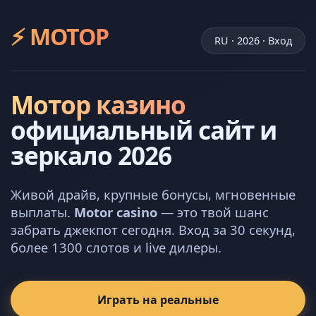
⚡ МОТОР
RU · 2026 · Вход
Мотор казино
официальный сайт и
зеркало 2026
Живой драйв, крупные бонусы, мгновенные
выплаты.
Motor casino
— это твой шанс
забрать джекпот сегодня. Вход за 30 секунд,
более 1300 слотов и live дилеры.
Играть на реальные