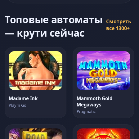
Топовые автоматы
Смотреть
все 1300+
— крути сейчас
Madame Ink
Mammoth Gold
Megaways
Play'n Go
Pragmatic