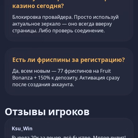
казино сегодня?
Блокировка провайдера. Просто используй
актуальное зеркало — оно всегда вверху
страницы. Либо проверь соединение.
Есть ли фриспины за регистрацию?
Да, всем новым — 77 фриспинов на Fruit
Bonanza + 150% к депозиту. Активация сразу
после создания аккаунта.
Отзывы игроков
Ksu_Win
Вывела 20к за вечер, всё быстро. Мотор рулит!