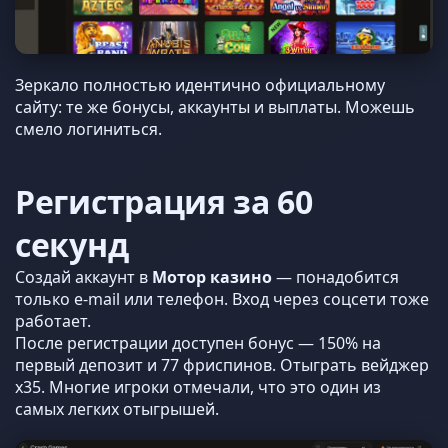
Зеркало полностью идентично официальному
сайту: те же бонусы, аккаунты и выплаты. Можешь
смело логиниться.
Регистрация за 60
секунд
Создай аккаунт в
Мотор казино
— понадобится
только e-mail или телефон. Вход через соцсети тоже
работает.
После регистрации доступен бонус — 150% на
первый депозит и 77 фриспинов. Отыграть вейджер
х35. Многие игроки отмечали, что это один из
самых легких отыгрышей.