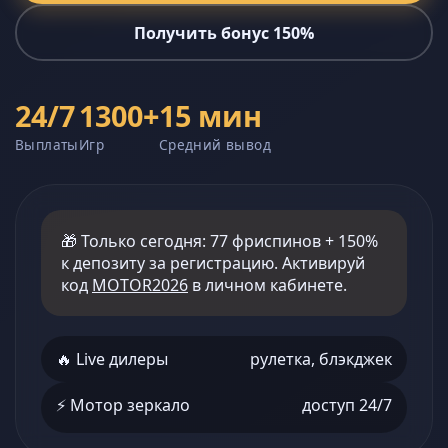
Получить бонус 150%
24/7
1300+
15 мин
Выплаты
Игр
Средний вывод
🎁 Только сегодня: 77 фриспинов + 150%
к депозиту за регистрацию. Активируй
код
MOTOR2026
в личном кабинете.
🔥 Live дилеры
рулетка, блэкджек
⚡ Мотор зеркало
доступ 24/7