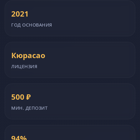
2021
ГОД ОСНОВАНИЯ
Кюрасао
ЛИЦЕНЗИЯ
500 ₽
МИН. ДЕПОЗИТ
94%