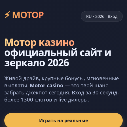
⚡ МОТОР
RU · 2026 · Вход
Мотор казино
официальный сайт и
зеркало 2026
Живой драйв, крупные бонусы, мгновенные
выплаты.
Motor casino
— это твой шанс
забрать джекпот сегодня. Вход за 30 секунд,
более 1300 слотов и live дилеры.
Играть на реальные