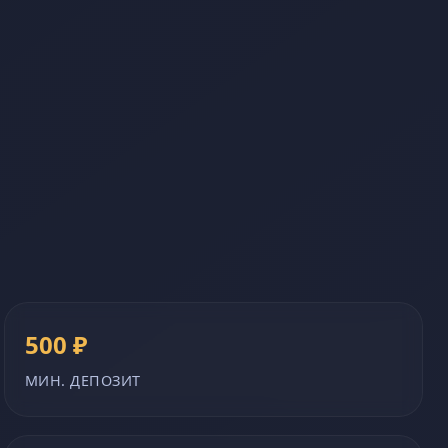
500 ₽
МИН. ДЕПОЗИТ