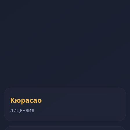
Кюрасао
ЛИЦЕНЗИЯ