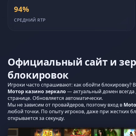
94%
СРЕДНИЙ RTP
Официальный сайт и зер
блокировок
Игроки часто спрашивают: как обойти блокировку? В
Мотор казино зеркало
— актуальный домен всегда 
странице. Обновляется автоматически.
Мы не зависим от провайдеров, поэтому вход в
Moto
любой точки. По опыту игроков, даже при жестких б
открывается за секунду.