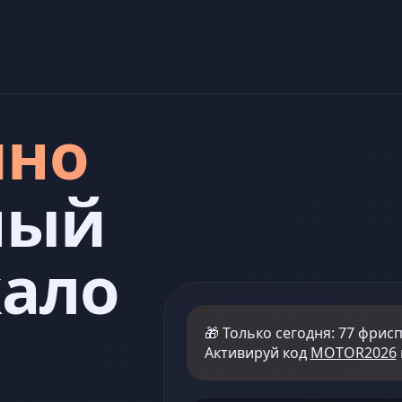
ино
ный
кало
🎁 Только сегодня: 77 фрис
Активируй код
MOTOR2026