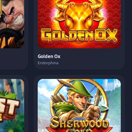
Golden Ox
Endorphina