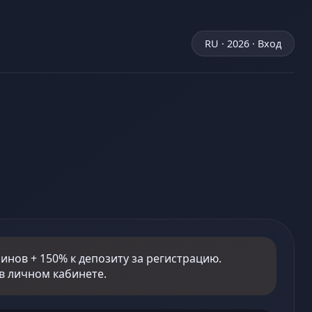
RU · 2026 · Вход
пинов + 150% к депозиту за регистрацию.
в личном кабинете.