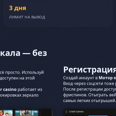
3 дня
ЛИМИТ НА ВЫВОД
кала — без
Регистрация
сё просто. Используй
Создай аккаунт в
Мотор 
доступен на этой
Вход через соцсети тоже 
После регистрации досту
r casino
работает из
фриспинов. Отыграть вей
локировках зеркало
самых легких отыгрышей.