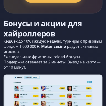
Бонусы и акции для
хайроллеров
Кэшбек до 10% каждую неделю, турниры с призовым
фондом 1 000 000 ₽.
Motor casino
радует активных
игроков.
Еженедельные фриспины, reload-бонусы.
Поддержка отвечает за 2 минуты. Вывод на карту —
от 10 минут.