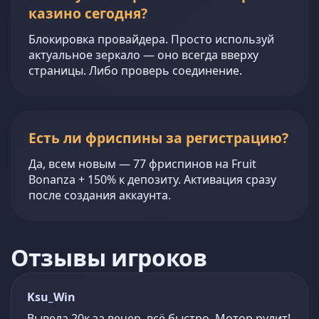
казино сегодня?
Блокировка провайдера. Просто используй
актуальное зеркало — оно всегда вверху
страницы. Либо проверь соединение.
Есть ли фриспины за регистрацию?
Да, всем новым — 77 фриспинов на Fruit
Bonanza + 150% к депозиту. Активация сразу
после создания аккаунта.
Отзывы игроков
Ksu_Win
Вывела 20к за вечер, всё быстро. Мотор рулит!