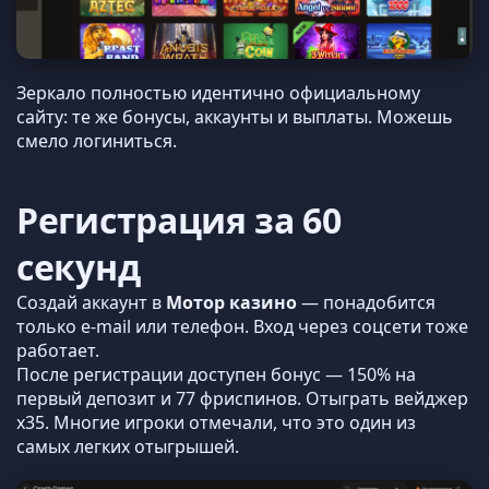
Зеркало полностью идентично официальному
сайту: те же бонусы, аккаунты и выплаты. Можешь
смело логиниться.
Регистрация за 60
секунд
Создай аккаунт в
Мотор казино
— понадобится
только e-mail или телефон. Вход через соцсети тоже
работает.
После регистрации доступен бонус — 150% на
первый депозит и 77 фриспинов. Отыграть вейджер
х35. Многие игроки отмечали, что это один из
самых легких отыгрышей.