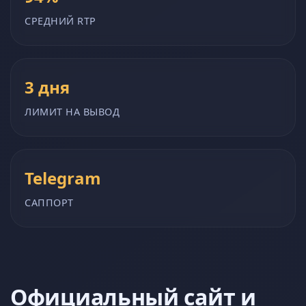
СРЕДНИЙ RTP
3 дня
ЛИМИТ НА ВЫВОД
Telegram
САППОРТ
Официальный сайт и