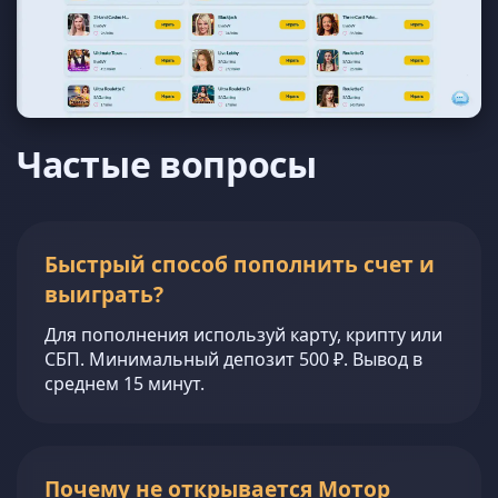
Частые вопросы
Быстрый способ пополнить счет и
выиграть?
Для пополнения используй карту, крипту или
СБП. Минимальный депозит 500 ₽. Вывод в
среднем 15 минут.
Почему не открывается Мотор