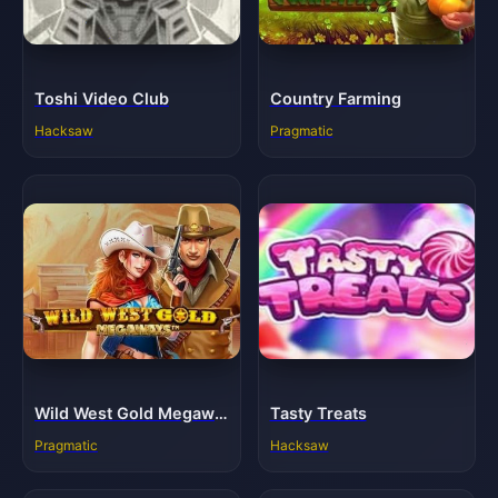
Toshi Video Club
Country Farming
Hacksaw
Pragmatic
Wild West Gold Megaways
Tasty Treats
Pragmatic
Hacksaw