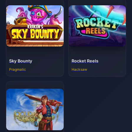
Sky Bounty
Rocket Reels
Pragmatic
Hacksaw