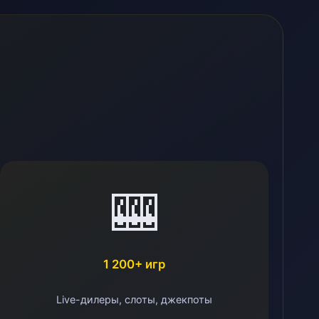
🎰
1 200+ игр
Live-дилеры, слоты, джекпоты