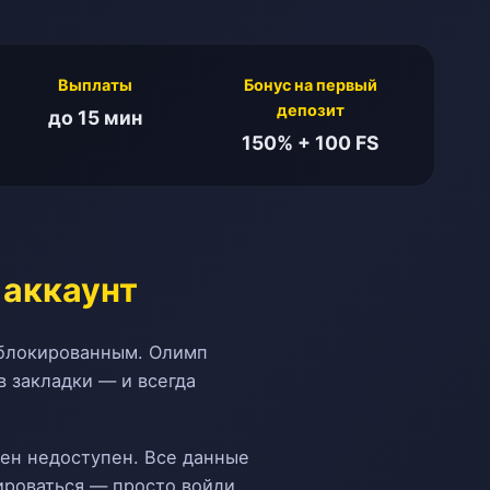
Выплаты
Бонус на первый
депозит
до 15 мин
150% + 100 FS
 аккаунт
аблокированным. Олимп
в закладки — и всегда
мен недоступен. Все данные
ироваться — просто войди