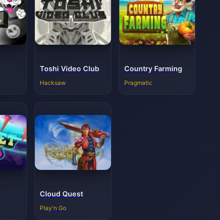
Toshi Video Club
Country Farming
Hacksaw
Pragmatic
s
Cloud Quest
Play'n Go