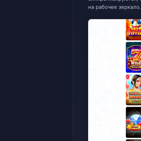
на рабочее зеркало.