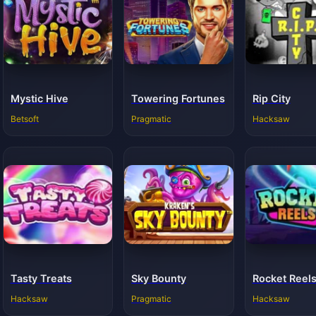
Mystic Hive
Towering Fortunes
Rip City
Betsoft
Pragmatic
Hacksaw
Tasty Treats
Sky Bounty
Rocket Reel
Hacksaw
Pragmatic
Hacksaw