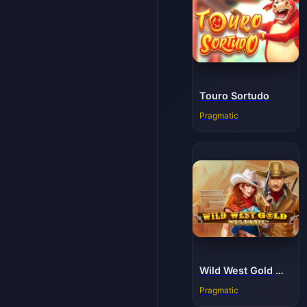
Touro Sortudo
Pragmatic
Wild West Gold Megaways
Pragmatic