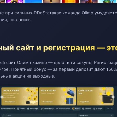
же при сильных DDoS-атаках команда Olimp умудряетс
ия, согласись.
ый сайт и регистрация — эт
ый сайт Олимп казино — дело пяти секунд. Регистрац
в игре. Приятный бонус — за первый депозит дают 150%
льные акции на выходные.