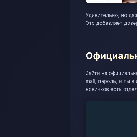
Удивительно, но да
Это добавляет довер
Официальн
Зайти на официальн
mail, пароль, и ты 
новичков есть отде