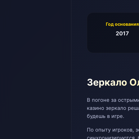
Год основания
2017
Зеркало О
В погоне за острым
казино зеркало реш
будешь в игре.
По опыту игроков, 
синхронизируются, 