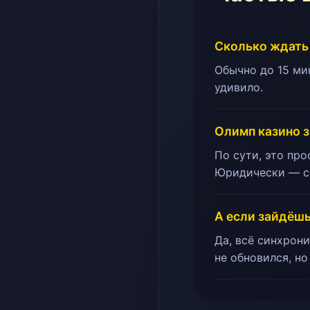
Сколько ждать 
Обычно до 15 ми
удивило.
Олимп казино з
По сути, это про
Юридически — се
А если зайдёшь
Да, всё синхрон
не обновился, но