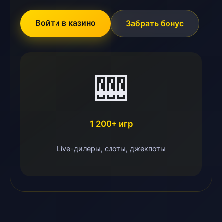
Войти в казино
Забрать бонус
🎰
1 200+ игр
Live-дилеры, слоты, джекпоты