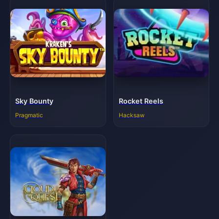
Sky Bounty
Rocket Reels
Pragmatic
Hacksaw