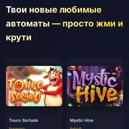
Твои новые любимые
автоматы — просто жми и
крути
Touro Sortudo
Mystic Hive
Pragmatic
Betsoft