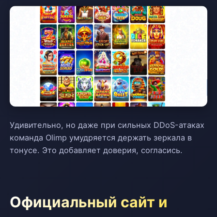
Удивительно, но даже при сильных DDoS-атаках
команда Olimp умудряется держать зеркала в
тонусе. Это добавляет доверия, согласись.
Официальный сайт и