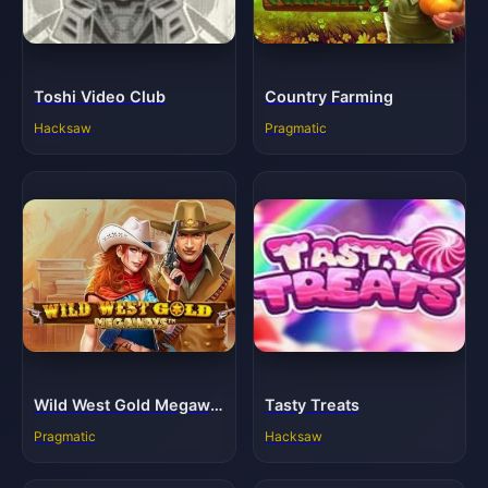
Toshi Video Club
Country Farming
Hacksaw
Pragmatic
Wild West Gold Megaways
Tasty Treats
Pragmatic
Hacksaw