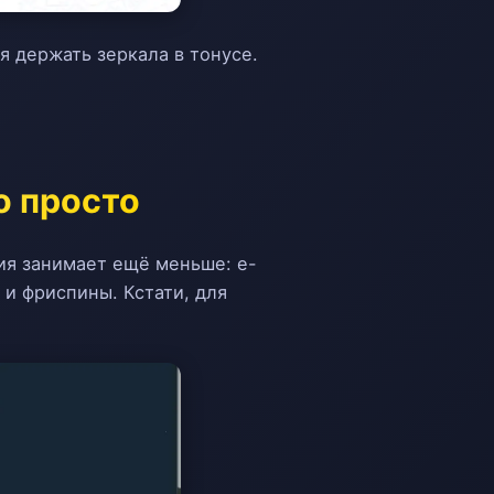
я держать зеркала в тонусе.
о просто
ия занимает ещё меньше: e-
 и фриспины. Кстати, для