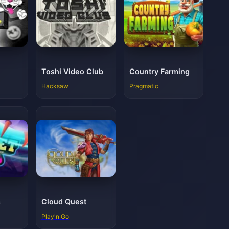
Toshi Video Club
Country Farming
Hacksaw
Pragmatic
s
Cloud Quest
Play'n Go