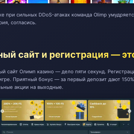
же при сильных DDoS-атаках команда Olimp умудряетс
ия, согласись.
ый сайт и регистрация — эт
ый сайт Олимп казино — дело пяти секунд. Регистрац
в игре. Приятный бонус — за первый депозит дают 150%
льные акции на выходные.