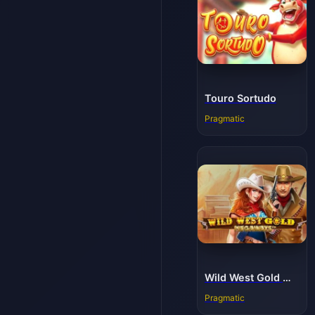
Touro Sortudo
Pragmatic
Wild West Gold Megaways
Pragmatic