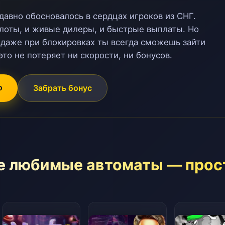
 давно обосновалось в сердцах игроков из СНГ.
слоты, и живые дилеры, и быстрые выплаты. Но
 даже при блокировках ты всегда сможешь зайти
это не потеряет ни скорости, ни бонусов.
о
Забрать бонус
е любимые автоматы — прос