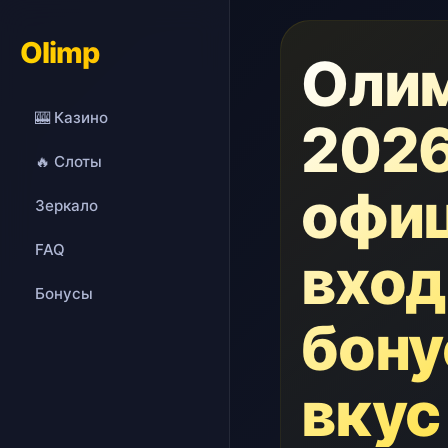
Olimp
Олим
🎰 Казино
202
🔥 Слоты
офи
Зеркало
FAQ
вход
Бонусы
бону
вкус