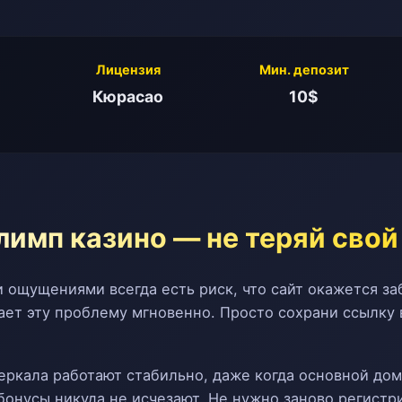
Лицензия
Мин. депозит
Кюрасао
10$
лимп казино — не теряй свой
и ощущениями всегда есть риск, что сайт окажется з
ает эту проблему мгновенно. Просто сохрани ссылку 
зеркала работают стабильно, даже когда основной до
бонусы никуда не исчезают. Не нужно заново регистр