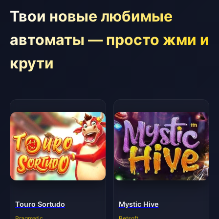
Твои новые любимые
автоматы — просто жми и
крути
Touro Sortudo
Mystic Hive
Pragmatic
Betsoft