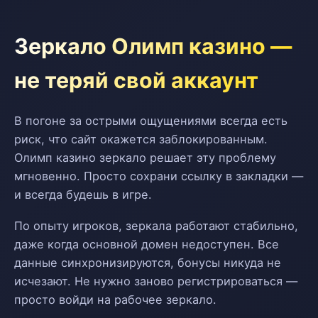
Зеркало Олимп казино —
не теряй свой аккаунт
В погоне за острыми ощущениями всегда есть
риск, что сайт окажется заблокированным.
Олимп казино зеркало решает эту проблему
мгновенно. Просто сохрани ссылку в закладки —
и всегда будешь в игре.
По опыту игроков, зеркала работают стабильно,
даже когда основной домен недоступен. Все
данные синхронизируются, бонусы никуда не
исчезают. Не нужно заново регистрироваться —
просто войди на рабочее зеркало.