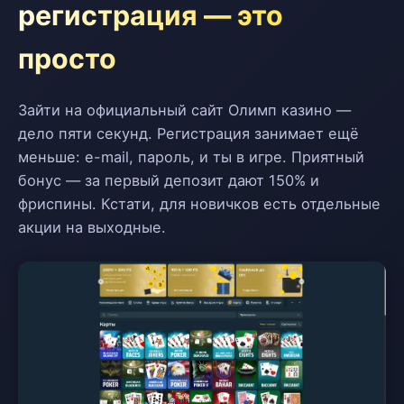
регистрация — это
просто
Зайти на официальный сайт Олимп казино —
дело пяти секунд. Регистрация занимает ещё
меньше: e-mail, пароль, и ты в игре. Приятный
бонус — за первый депозит дают 150% и
фриспины. Кстати, для новичков есть отдельные
акции на выходные.