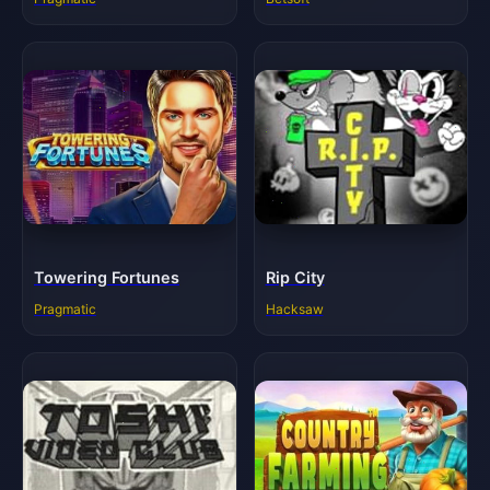
Towering Fortunes
Rip City
Pragmatic
Hacksaw