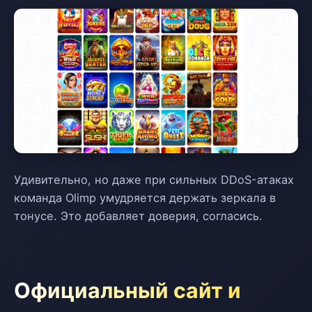
Удивительно, но даже при сильных DDoS-атаках
команда Olimp умудряется держать зеркала в
тонусе. Это добавляет доверия, согласись.
Официальный сайт и