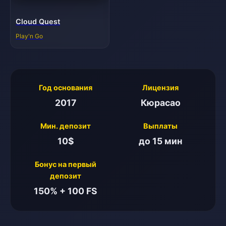
Cloud Quest
Play'n Go
Год основания
Лицензия
2017
Кюрасао
Мин. депозит
Выплаты
10$
до 15 мин
Бонус на первый
депозит
150% + 100 FS