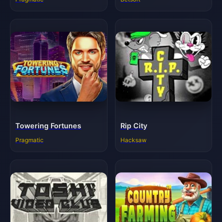
Towering Fortunes
Rip City
Pragmatic
Hacksaw