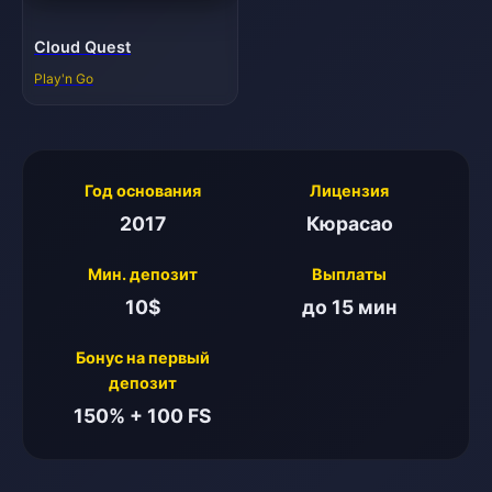
Cloud Quest
Play'n Go
Год основания
Лицензия
2017
Кюрасао
Мин. депозит
Выплаты
10$
до 15 мин
Бонус на первый
депозит
150% + 100 FS