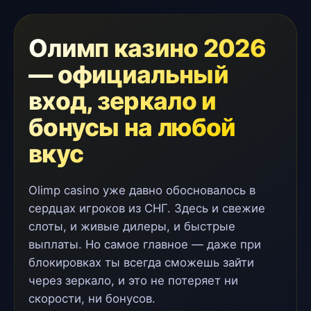
Олимп казино 2026
— официальный
вход, зеркало и
бонусы на любой
вкус
Olimp casino уже давно обосновалось в
сердцах игроков из СНГ. Здесь и свежие
слоты, и живые дилеры, и быстрые
выплаты. Но самое главное — даже при
блокировках ты всегда сможешь зайти
через зеркало, и это не потеряет ни
скорости, ни бонусов.