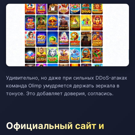
Удивительно, но даже при сильных DDoS-атаках
команда Olimp умудряется держать зеркала в
тонусе. Это добавляет доверия, согласись.
Официальный сайт и