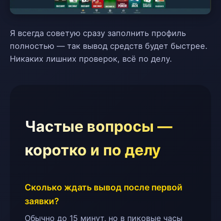
Я всегда советую сразу заполнить профиль
полностью — так вывод средств будет быстрее.
Никаких лишних проверок, всё по делу.
Частые вопросы —
коротко и по делу
Сколько ждать вывод после первой
заявки?
Обычно до 15 минут, но в пиковые часы