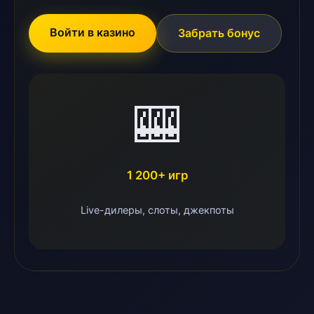
Войти в казино
Забрать бонус
🎰
1 200+ игр
Live-дилеры, слоты, джекпоты