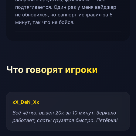
подтягивается. Один раз у меня вейджер
не обновился, но саппорт исправил за 5
минут, так что не бойся.
Что говорят игроки
xX_DeN_Xx
Всё чётко, вывел 20к за 10 минут. Зеркало
работает, слоты грузятся быстро. Пятёрка!