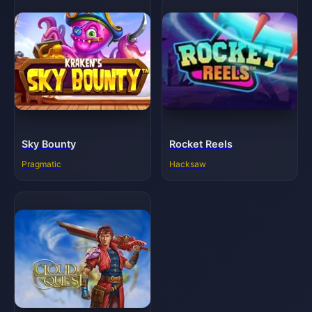
Sky Bounty
Rocket Reels
Pragmatic
Hacksaw