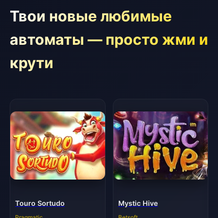
Твои новые любимые
автоматы — просто жми и
крути
Touro Sortudo
Mystic Hive
Pragmatic
Betsoft