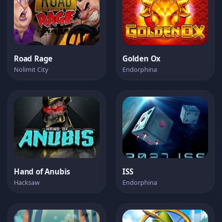
Road Rage
Golden Ox
Nolimit City
Endorphina
Hand of Anubis
ISS
Hacksaw
Endorphina