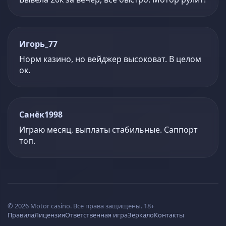
Игорь_77
Норм казино, но вейджер высоковат. В целом
ок.
Санёк1998
Играю месяц, выплаты стабильные. Саппорт
топ.
© 2026 Motor casino. Все права защищены. 18+
Правила
Лицензия
Ответственная игра
Зеркало
Контакты