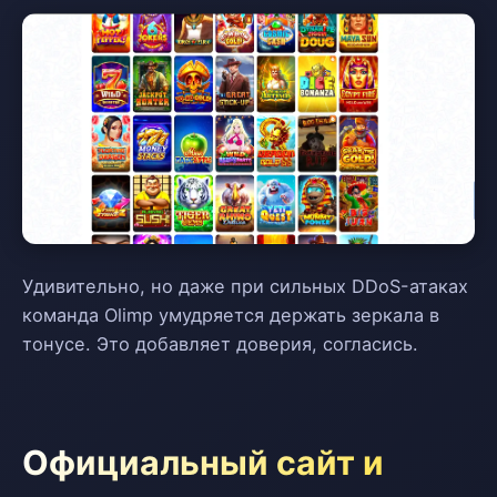
Удивительно, но даже при сильных DDoS-атаках
команда Olimp умудряется держать зеркала в
тонусе. Это добавляет доверия, согласись.
Официальный сайт и