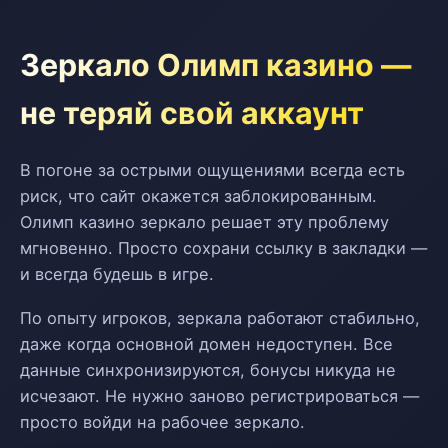
Зеркало Олимп казино —
не теряй свой аккаунт
В погоне за острыми ощущениями всегда есть
риск, что сайт окажется заблокированным.
Олимп казино зеркало решает эту проблему
мгновенно. Просто сохрани ссылку в закладки —
и всегда будешь в игре.
По опыту игроков, зеркала работают стабильно,
даже когда основной домен недоступен. Все
данные синхронизируются, бонусы никуда не
исчезают. Не нужно заново регистрироваться —
просто войди на рабочее зеркало.