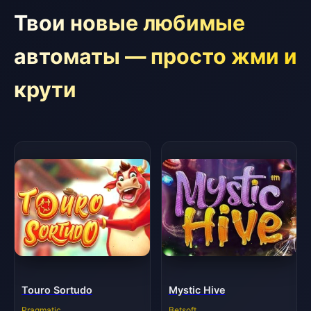
Твои новые любимые
автоматы — просто жми и
крути
Touro Sortudo
Mystic Hive
Pragmatic
Betsoft