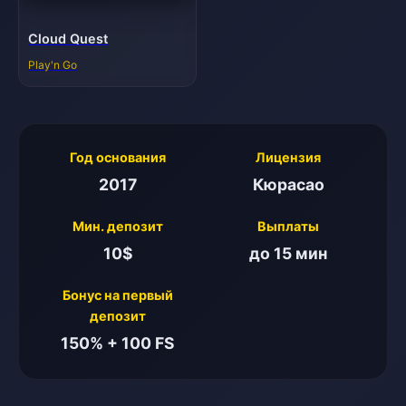
Cloud Quest
Play'n Go
Год основания
Лицензия
2017
Кюрасао
Мин. депозит
Выплаты
10$
до 15 мин
Бонус на первый
депозит
150% + 100 FS