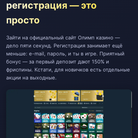
регистрация — это
просто
Зайти на официальный сайт Олимп казино —
дело пяти секунд. Регистрация занимает ещё
меньше: e-mail, пароль, и ты в игре. Приятный
бонус — за первый депозит дают 150% и
фриспины. Кстати, для новичков есть отдельные
акции на выходные.