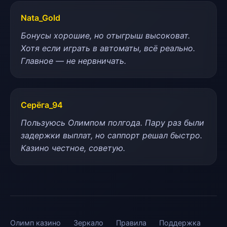
Nata_Gold
Бонусы хорошие, но отыгрыш высоковат.
Хотя если играть в автоматы, всё реально.
Главное — не нервничать.
Серёга_94
Пользуюсь Олимпом полгода. Пару раз были
задержки выплат, но саппорт решал быстро.
Казино честное, советую.
Олимп казино
Зеркало
Правила
Поддержка