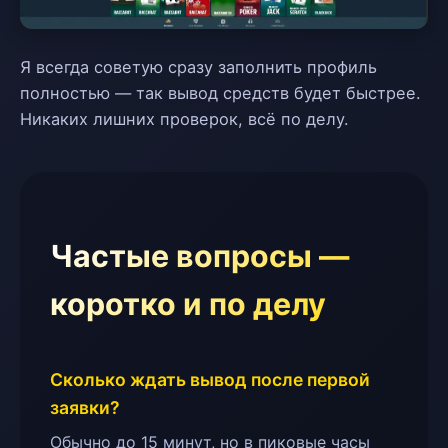
Я всегда советую сразу заполнить профиль
полностью — так вывод средств будет быстрее.
Никаких лишних проверок, всё по делу.
Частые вопросы —
коротко и по делу
Сколько ждать вывод после первой
заявки?
Обычно до 15 минут, но в пиковые часы