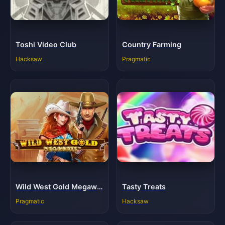
Toshi Video Club
Country Farming
Hacksaw
Pragmatic
Wild West Gold Megaways
Tasty Treats
Pragmatic
Hacksaw