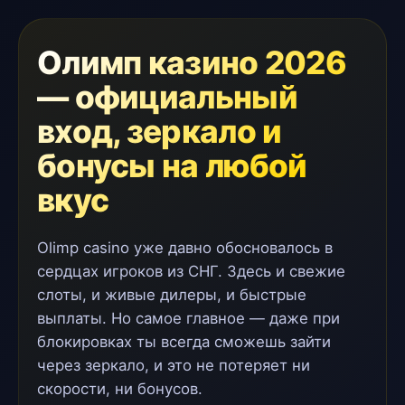
Олимп казино 2026
— официальный
вход, зеркало и
бонусы на любой
вкус
Olimp casino уже давно обосновалось в
сердцах игроков из СНГ. Здесь и свежие
слоты, и живые дилеры, и быстрые
выплаты. Но самое главное — даже при
блокировках ты всегда сможешь зайти
через зеркало, и это не потеряет ни
скорости, ни бонусов.