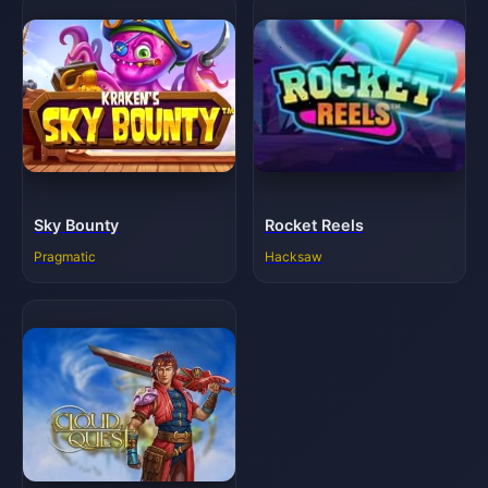
Sky Bounty
Rocket Reels
Pragmatic
Hacksaw