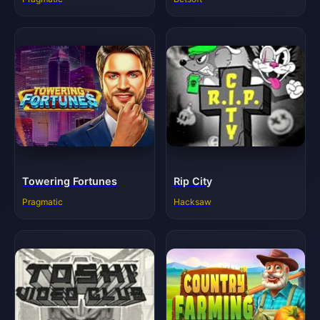
Towering Fortunes
Rip City
Pragmatic
Hacksaw