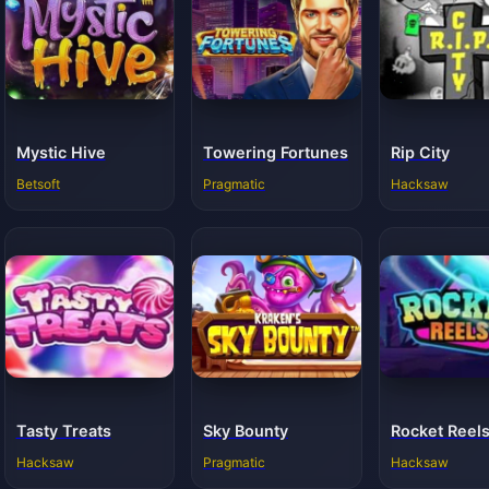
Mystic Hive
Towering Fortunes
Rip City
Betsoft
Pragmatic
Hacksaw
Tasty Treats
Sky Bounty
Rocket Reel
Hacksaw
Pragmatic
Hacksaw