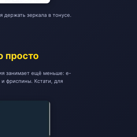
я держать зеркала в тонусе.
о просто
ия занимает ещё меньше: e-
 и фриспины. Кстати, для