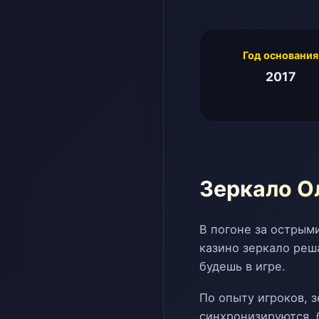
Год основания
2017
Зеркало О
В погоне за острым
казино зеркало реш
будешь в игре.
По опыту игроков, 
синхронизируются, 