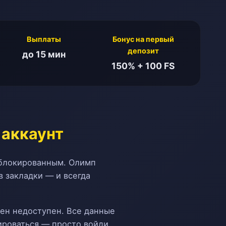
Выплаты
Бонус на первый
депозит
до 15 мин
150% + 100 FS
 аккаунт
аблокированным. Олимп
в закладки — и всегда
мен недоступен. Все данные
ироваться — просто войди