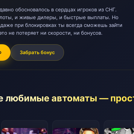
 давно обосновалось в сердцах игроков из СНГ.
слоты, и живые дилеры, и быстрые выплаты. Но
 даже при блокировках ты всегда сможешь зайти
это не потеряет ни скорости, ни бонусов.
о
Забрать бонус
е любимые автоматы — прос