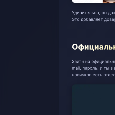
Удивительно, но да
Это добавляет довер
Официальн
Зайти на официальн
mail, пароль, и ты 
новичков есть отде