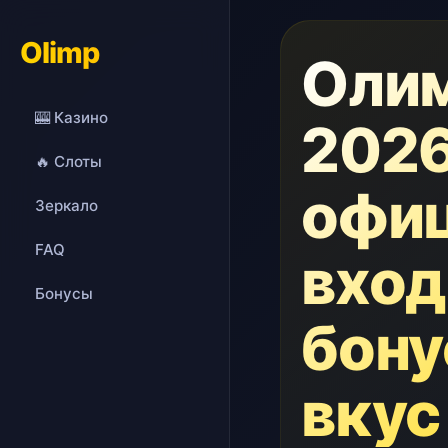
Olimp
Олим
🎰 Казино
202
🔥 Слоты
офи
Зеркало
FAQ
вход
Бонусы
бону
вкус