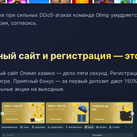
же при сильных DDoS-атаках команда Olimp умудряетс
ия, согласись.
ый сайт и регистрация — эт
ый сайт Олимп казино — дело пяти секунд. Регистрац
в игре. Приятный бонус — за первый депозит дают 150%
льные акции на выходные.