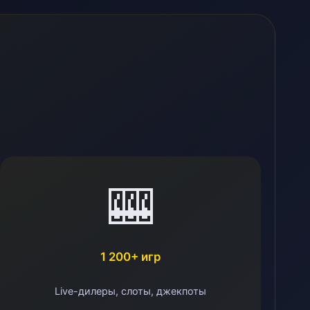
🎰
1 200+ игр
Live-дилеры, слоты, джекпоты