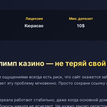
Лицензия
Мин. депозит
Кюрасао
10$
лимп казино — не теряй свой
и ощущениями всегда есть риск, что сайт окажется з
ает эту проблему мгновенно. Просто сохрани ссылку 
зеркала работают стабильно, даже когда основной до
бонусы никуда не исчезают. Не нужно заново регистр