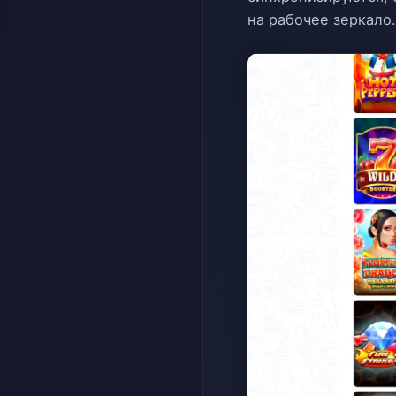
на рабочее зеркало.