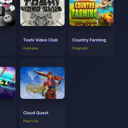
Toshi Video Club
Country Farming
Hacksaw
Pragmatic
s
Cloud Quest
Play'n Go