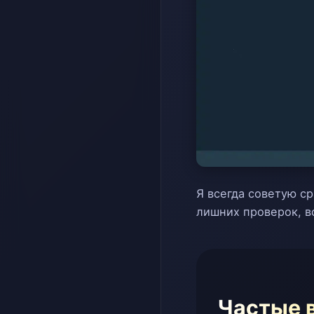
Я всегда советую с
лишних проверок, вс
Частые в