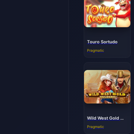
Touro Sortudo
Pragmatic
Wild West Gold Megaways
Pragmatic