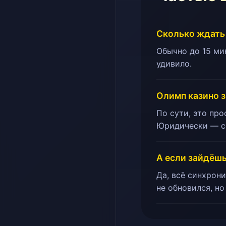
Сколько ждать 
Обычно до 15 ми
удивило.
Олимп казино з
По сути, это про
Юридически — се
А если зайдёшь
Да, всё синхрон
не обновился, но