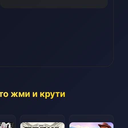
то жми и крути