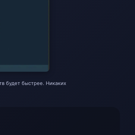
тв будет быстрее. Никаких