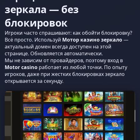
зеркала — без
блокировок
Игроки часто спрашивают: как обойти блокировку?
Всё просто. Используй
Мотор казино зеркало
—
актуальный домен всегда доступен на этой
странице. Обновляется автоматически.
Мы не зависим от провайдеров, поэтому вход в
Motor casino
работает из любой точки. По опыту
игроков, даже при жестких блокировках зеркало
открывается за секунду.