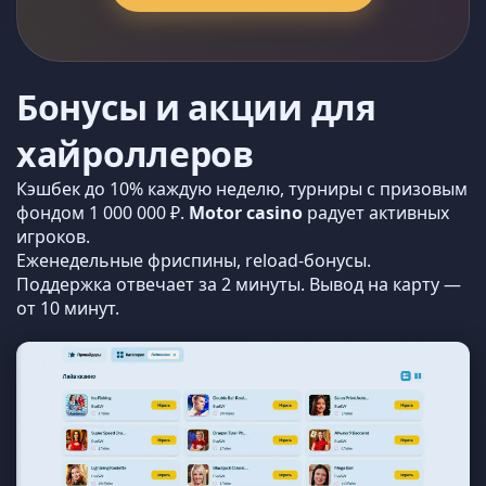
Бонусы и акции для
хайроллеров
Кэшбек до 10% каждую неделю, турниры с призовым
фондом 1 000 000 ₽.
Motor casino
радует активных
игроков.
Еженедельные фриспины, reload-бонусы.
Поддержка отвечает за 2 минуты. Вывод на карту —
от 10 минут.