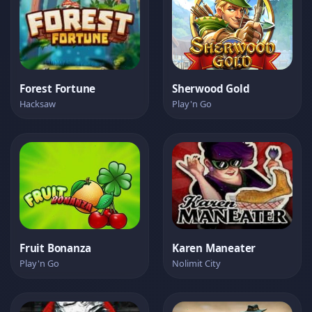
Forest Fortune
Sherwood Gold
Hacksaw
Play'n Go
Fruit Bonanza
Karen Maneater
Play'n Go
Nolimit City