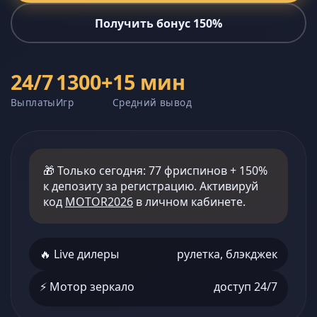
Получить бонус 150%
24/7
1300+
15 мин
Выплаты
Игр
Средний вывод
🎁 Только сегодня: 77 фриспинов + 150%
к депозиту за регистрацию. Активируй
код
MOTOR2026
в личном кабинете.
🔥 Live дилеры
рулетка, блэкджек
⚡ Мотор зеркало
доступ 24/7