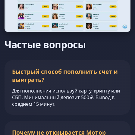
Частые вопросы
Быстрый способ пополнить счет и
выиграть?
Для пополнения используй карту, крипту или
СБП. Минимальный депозит 500 ₽. Вывод в
среднем 15 минут.
Почему не открывается Мотор