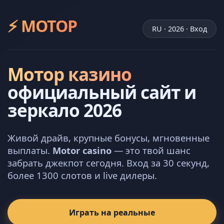
⚡ МОТОР
RU · 2026 · Вход
Мотор казино
официальный сайт и
зеркало 2026
Живой драйв, крупные бонусы, мгновенные
выплаты.
Motor casino
— это твой шанс
забрать джекпот сегодня. Вход за 30 секунд,
более 1300 слотов и live дилеры.
Играть на реальные