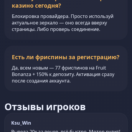
казино сегодня?
Блокировка провайдера. Просто используй
актуальное зеркало — оно всегда вверху
страницы. Либо проверь соединение.
Есть ли фриспины за регистрацию?
Да, всем новым — 77 фриспинов на Fruit
Bonanza + 150% к депозиту. Активация сразу
после создания аккаунта.
Отзывы игроков
Ksu_Win
Вывела 20к за вечер, всё быстро. Мотор рулит!