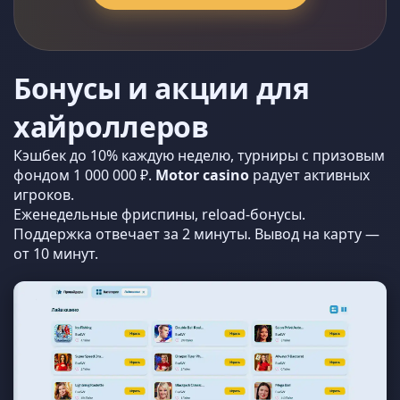
Бонусы и акции для
хайроллеров
Кэшбек до 10% каждую неделю, турниры с призовым
фондом 1 000 000 ₽.
Motor casino
радует активных
игроков.
Еженедельные фриспины, reload-бонусы.
Поддержка отвечает за 2 минуты. Вывод на карту —
от 10 минут.