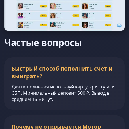
Частые вопросы
Быстрый способ пополнить счет и
выиграть?
Для пополнения используй карту, крипту или
СБП. Минимальный депозит 500 ₽. Вывод в
среднем 15 минут.
Почему не открывается Мотор