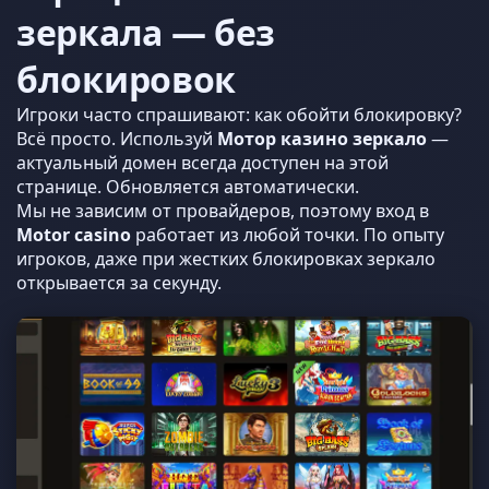
зеркала — без
блокировок
Игроки часто спрашивают: как обойти блокировку?
Всё просто. Используй
Мотор казино зеркало
—
актуальный домен всегда доступен на этой
странице. Обновляется автоматически.
Мы не зависим от провайдеров, поэтому вход в
Motor casino
работает из любой точки. По опыту
игроков, даже при жестких блокировках зеркало
открывается за секунду.