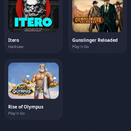
Itero
Gunslinger Reloaded
Hacksaw
Play'n Go
Rise of Olympus
Play'n Go