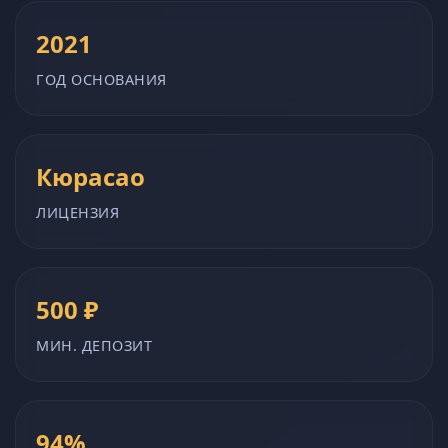
2021
ГОД ОСНОВАНИЯ
Кюрасао
ЛИЦЕНЗИЯ
500 ₽
МИН. ДЕПОЗИТ
94%