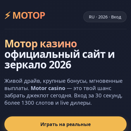
⚡ МОТОР
RU · 2026 · Вход
Мотор казино
официальный сайт и
зеркало 2026
Живой драйв, крупные бонусы, мгновенные
выплаты.
Motor casino
— это твой шанс
забрать джекпот сегодня. Вход за 30 секунд,
более 1300 слотов и live дилеры.
Играть на реальные