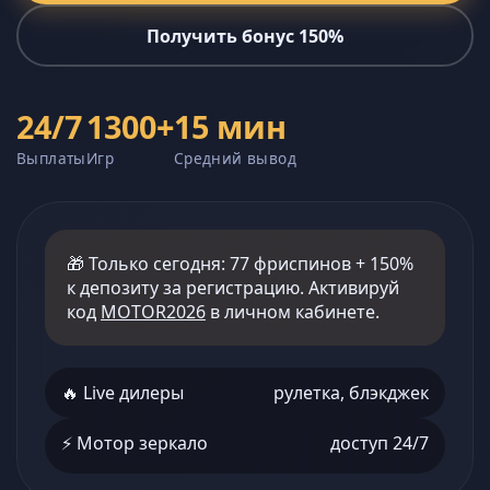
Получить бонус 150%
24/7
1300+
15 мин
Выплаты
Игр
Средний вывод
🎁 Только сегодня: 77 фриспинов + 150%
к депозиту за регистрацию. Активируй
код
MOTOR2026
в личном кабинете.
🔥 Live дилеры
рулетка, блэкджек
⚡ Мотор зеркало
доступ 24/7