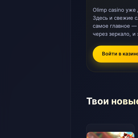
Olimp casino уже
Здесь и свежие 
самое главное —
через зеркало, и 
Войти в казин
Твои новы