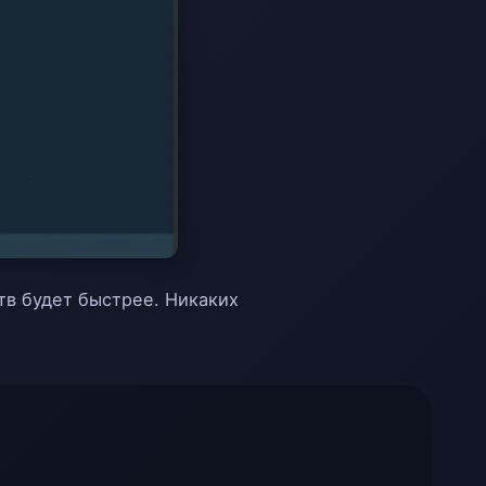
тв будет быстрее. Никаких