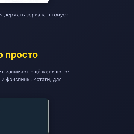
я держать зеркала в тонусе.
о просто
ия занимает ещё меньше: e-
 и фриспины. Кстати, для