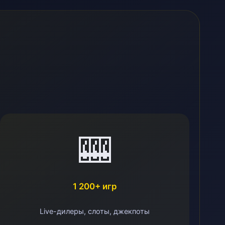
🎰
1 200+ игр
Live-дилеры, слоты, джекпоты