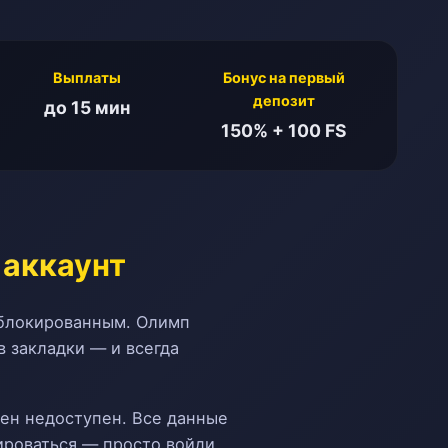
Выплаты
Бонус на первый
депозит
до 15 мин
150% + 100 FS
 аккаунт
аблокированным. Олимп
в закладки — и всегда
мен недоступен. Все данные
ироваться — просто войди