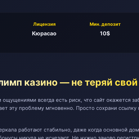
Лицензия
Мин. депозит
Кюрасао
10$
лимп казино — не теряй свой
и ощущениями всегда есть риск, что сайт окажется з
ает эту проблему мгновенно. Просто сохрани ссылку 
зеркала работают стабильно, даже когда основной до
бонусы никуда не исчезают. Не нужно заново регистр