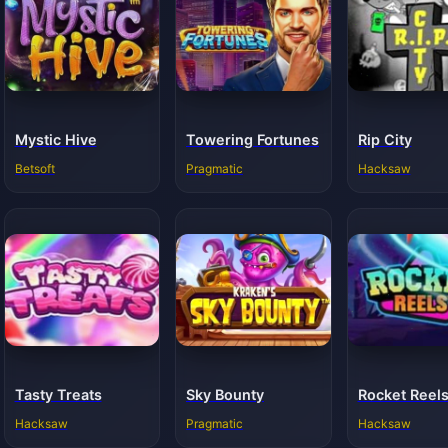
Mystic Hive
Towering Fortunes
Rip City
Betsoft
Pragmatic
Hacksaw
Tasty Treats
Sky Bounty
Rocket Reel
Hacksaw
Pragmatic
Hacksaw