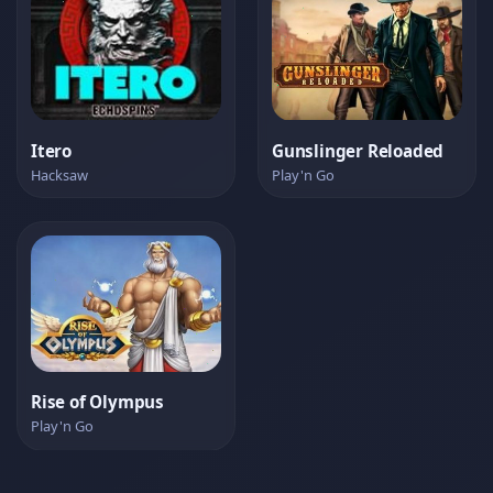
Itero
Gunslinger Reloaded
Hacksaw
Play'n Go
Rise of Olympus
Play'n Go