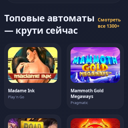
Топовые автоматы
Смотреть
все 1300+
— крути сейчас
Madame Ink
Mammoth Gold
Megaways
Play'n Go
Pragmatic