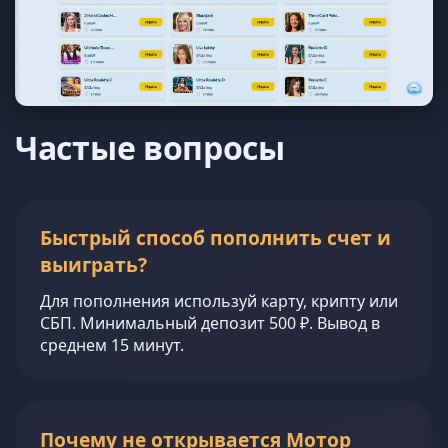
Частые вопросы
Быстрый способ пополнить счет и
выиграть?
Для пополнения используй карту, крипту или
СБП. Минимальный депозит 500 ₽. Вывод в
среднем 15 минут.
Почему не открывается Мотор