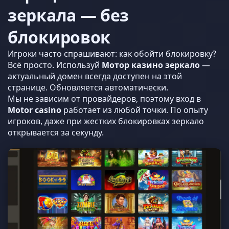
зеркала — без
блокировок
Игроки часто спрашивают: как обойти блокировку?
Всё просто. Используй
Мотор казино зеркало
—
актуальный домен всегда доступен на этой
странице. Обновляется автоматически.
Мы не зависим от провайдеров, поэтому вход в
Motor casino
работает из любой точки. По опыту
игроков, даже при жестких блокировках зеркало
открывается за секунду.