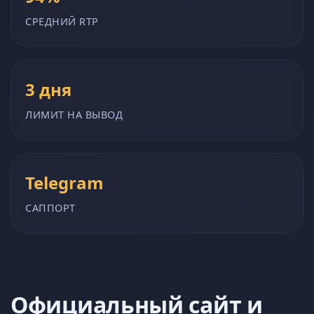
СРЕДНИЙ RTP
3 дня
ЛИМИТ НА ВЫВОД
Telegram
САППОРТ
Официальный сайт и