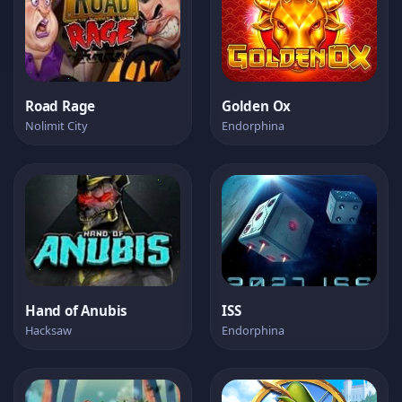
Road Rage
Golden Ox
Nolimit City
Endorphina
Hand of Anubis
ISS
Hacksaw
Endorphina