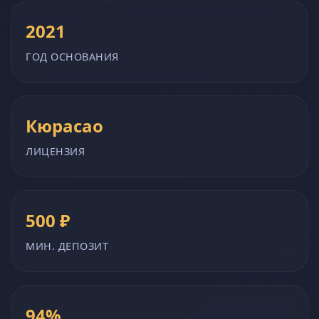
2021
ГОД ОСНОВАНИЯ
Кюрасао
ЛИЦЕНЗИЯ
500 ₽
МИН. ДЕПОЗИТ
94%