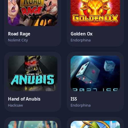
Road Rage
Golden Ox
Nolimit City
Endorphina
Hand of Anubis
ISS
Hacksaw
Endorphina