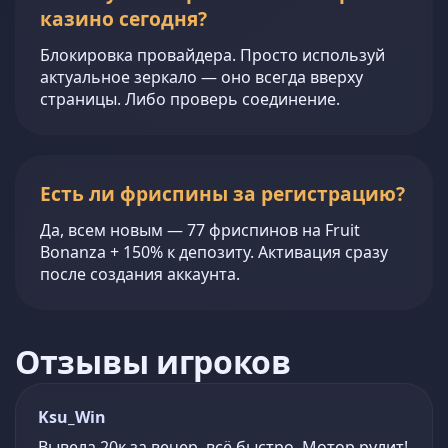
казино сегодня?
Блокировка провайдера. Просто используй
актуальное зеркало — оно всегда вверху
страницы. Либо проверь соединение.
Есть ли фриспины за регистрацию?
Да, всем новым — 77 фриспинов на Fruit
Bonanza + 150% к депозиту. Активация сразу
после создания аккаунта.
Отзывы игроков
Ksu_Win
Вывела 20к за вечер, всё быстро. Мотор рулит!