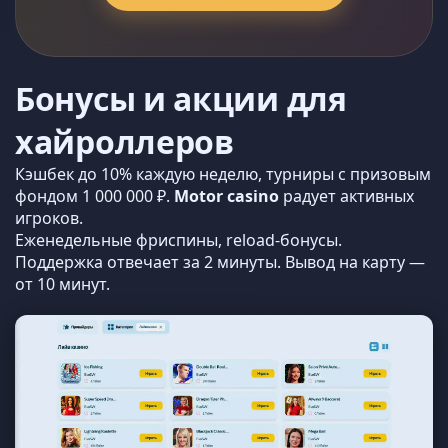
Бонусы и акции для
хайроллеров
Кэшбек до 10% каждую неделю, турниры с призовым
фондом 1 000 000 ₽.
Motor casino
радует активных
игроков.
Еженедельные фриспины, reload-бонусы.
Поддержка отвечает за 2 минуты. Вывод на карту —
от 10 минут.