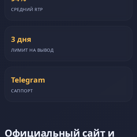
СРЕДНИЙ RTP
3 дня
ЛИМИТ НА ВЫВОД
Telegram
САППОРТ
Официальный сайт и