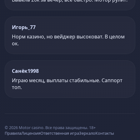
Игорь_77
Норм казино, но вейджер высоковат. В целом
ок.
Санёк1998
Играю месяц, выплаты стабильные. Саппорт
топ.
© 2026 Motor casino. Все права защищены. 18+
Правила
Лицензия
Ответственная игра
Зеркало
Контакты