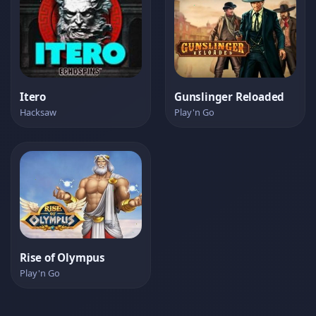
Itero
Gunslinger Reloaded
Hacksaw
Play'n Go
Rise of Olympus
Play'n Go