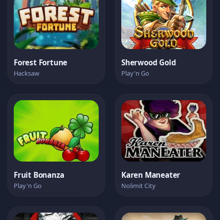
Forest Fortune
Sherwood Gold
Hacksaw
Play'n Go
Fruit Bonanza
Karen Maneater
Play'n Go
Nolimit City