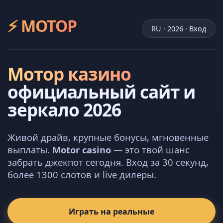
⚡ МОТОР
RU · 2026 · Вход
Мотор казино
официальный сайт и
зеркало 2026
Живой драйв, крупные бонусы, мгновенные
выплаты.
Motor casino
— это твой шанс
забрать джекпот сегодня. Вход за 30 секунд,
более 1300 слотов и live дилеры.
Играть на реальные