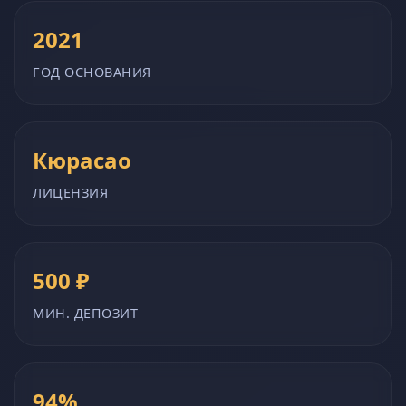
2021
ГОД ОСНОВАНИЯ
Кюрасао
ЛИЦЕНЗИЯ
500 ₽
МИН. ДЕПОЗИТ
94%