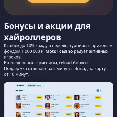
Бонусы и акции для
хайроллеров
Кэшбек до 10% каждую неделю, турниры с призовым
фондом 1 000 000 ₽.
Motor casino
радует активных
игроков.
Еженедельные фриспины, reload-бонусы.
Поддержка отвечает за 2 минуты. Вывод на карту —
от 10 минут.