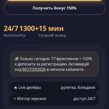
Получить бонус 150%
24/7
1300+
15 мин
Выплаты
Игр
Средний вывод
🎁 Только сегодня: 77 фриспинов + 150%
к депозиту за регистрацию. Активируй
код
MOTOR2026
в личном кабинете.
🔥 Live дилеры
рулетка, блэкджек
⚡ Мотор зеркало
доступ 24/7