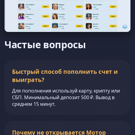
Частые вопросы
Быстрый способ пополнить счет и
выиграть?
Для пополнения используй карту, крипту или
СБП. Минимальный депозит 500 ₽. Вывод в
среднем 15 минут.
Почему не открывается Мотор