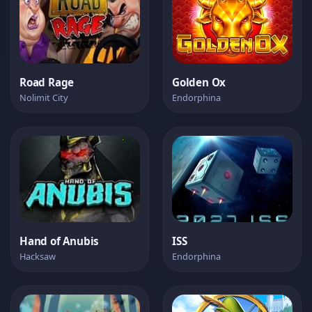
Road Rage
Golden Ox
Nolimit City
Endorphina
Hand of Anubis
ISS
Hacksaw
Endorphina