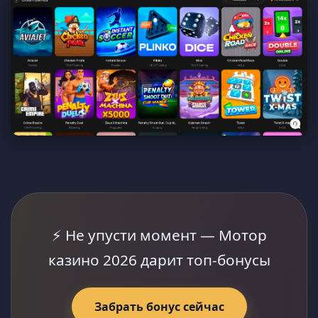
⚡ Не упусти момент — Мотор
казино 2026 дарит топ-бонусы
Забрать бонус сейчас