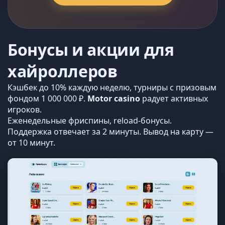
Бонусы и акции для
хайроллеров
Кэшбек до 10% каждую неделю, турниры с призовым
фондом 1 000 000 ₽.
Motor casino
радует активных
игроков.
Еженедельные фриспины, reload-бонусы.
Поддержка отвечает за 2 минуты. Вывод на карту —
от 10 минут.