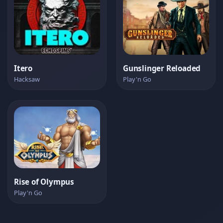
Itero
Gunslinger Reloaded
Hacksaw
Play'n Go
Rise of Olympus
Play'n Go