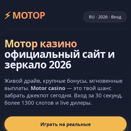
⚡ МОТОР
RU · 2026 · Вход
Мотор казино
официальный сайт и
зеркало 2026
Живой драйв, крупные бонусы, мгновенные
выплаты.
Motor casino
— это твой шанс
забрать джекпот сегодня. Вход за 30 секунд,
более 1300 слотов и live дилеры.
Играть на реальные