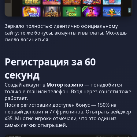
Зеркало полностью идентично официальному
сайту: те же бонусы, аккаунты и выплаты. Можешь
смело логиниться.
Регистрация за 60
секунд
Создай аккаунт в
Мотор казино
— понадобится
только e-mail или телефон. Вход через соцсети тоже
работает.
После регистрации доступен бонус — 150% на
первый депозит и 77 фриспинов. Отыграть вейджер
х35. Многие игроки отмечали, что это один из
самых легких отыгрышей.