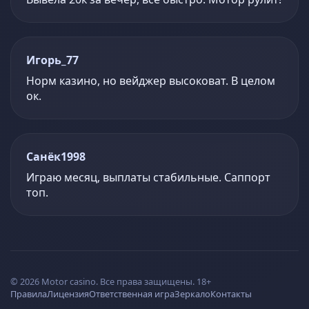
Игорь_77
Норм казино, но вейджер высоковат. В целом
ок.
Санёк1998
Играю месяц, выплаты стабильные. Саппорт
топ.
© 2026 Motor casino. Все права защищены. 18+
Правила
Лицензия
Ответственная игра
Зеркало
Контакты