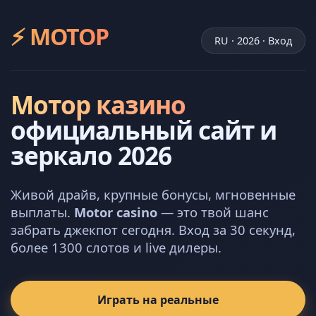
⚡ МОТОР
RU · 2026 · Вход
Мотор казино
официальный сайт и
зеркало 2026
Живой драйв, крупные бонусы, мгновенные
выплаты.
Motor casino
— это твой шанс
забрать джекпот сегодня. Вход за 30 секунд,
более 1300 слотов и live дилеры.
Играть на реальные