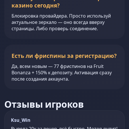
казино сегодня?
Блокировка провайдера. Просто используй
актуальное зеркало — оно всегда вверху
страницы. Либо проверь соединение.
Есть ли фриспины за регистрацию?
Да, всем новым — 77 фриспинов на Fruit
Bonanza + 150% к депозиту. Активация сразу
после создания аккаунта.
Отзывы игроков
Ksu_Win
Вывела 20к за вечер, всё быстро. Мотор рулит!