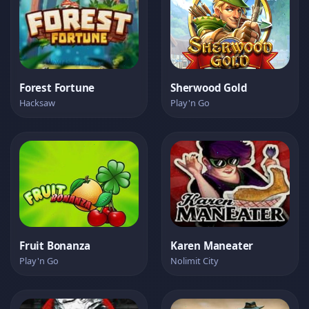
Forest Fortune
Sherwood Gold
Hacksaw
Play'n Go
Fruit Bonanza
Karen Maneater
Play'n Go
Nolimit City