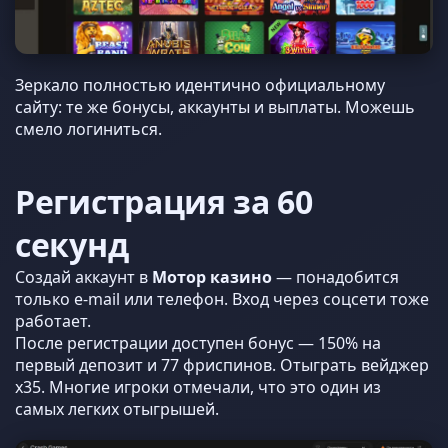
Зеркало полностью идентично официальному
сайту: те же бонусы, аккаунты и выплаты. Можешь
смело логиниться.
Регистрация за 60
секунд
Создай аккаунт в
Мотор казино
— понадобится
только e-mail или телефон. Вход через соцсети тоже
работает.
После регистрации доступен бонус — 150% на
первый депозит и 77 фриспинов. Отыграть вейджер
х35. Многие игроки отмечали, что это один из
самых легких отыгрышей.