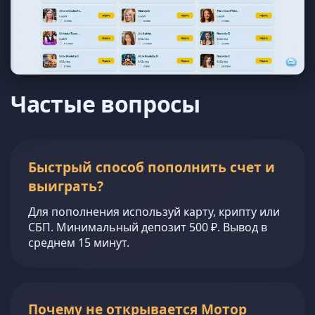
Частые вопросы
Быстрый способ пополнить счет и
выиграть?
Для пополнения используй карту, крипту или
СБП. Минимальный депозит 500 ₽. Вывод в
среднем 15 минут.
Почему не открывается Мотор