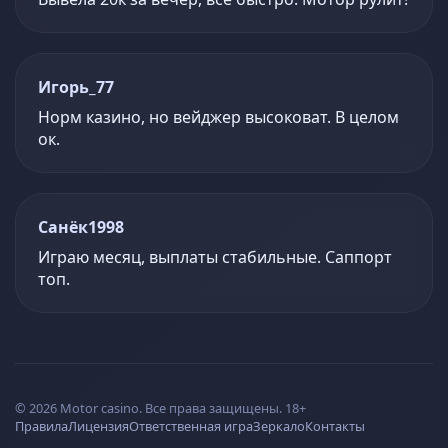
Игорь_77
Норм казино, но вейджер высоковат. В целом
ок.
Санёк1998
Играю месяц, выплаты стабильные. Саппорт
топ.
© 2026 Motor casino. Все права защищены. 18+
Правила
Лицензия
Ответственная игра
Зеркало
Контакты