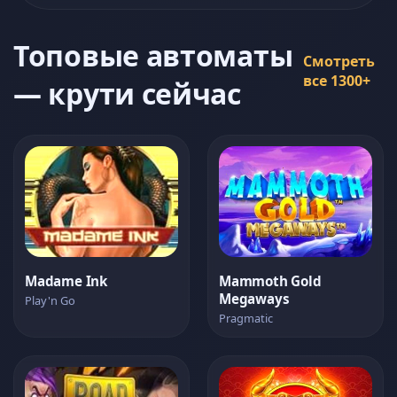
Топовые автоматы
Смотреть
все 1300+
— крути сейчас
Madame Ink
Mammoth Gold
Megaways
Play'n Go
Pragmatic