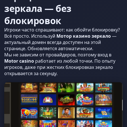
зеркала — без
блокировок
Игроки часто спрашивают: как обойти блокировку?
Всё просто. Используй
Мотор казино зеркало
—
актуальный домен всегда доступен на этой
странице. Обновляется автоматически.
Мы не зависим от провайдеров, поэтому вход в
Motor casino
работает из любой точки. По опыту
игроков, даже при жестких блокировках зеркало
открывается за секунду.