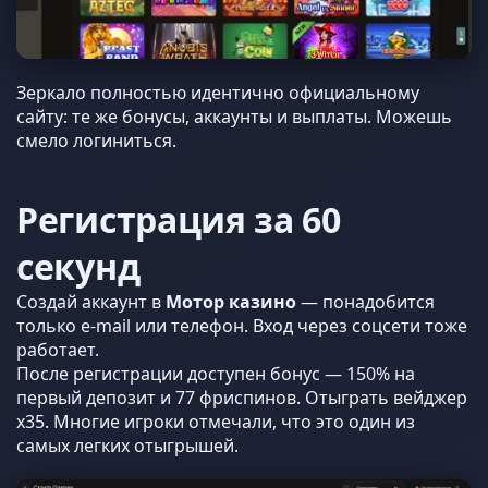
Зеркало полностью идентично официальному
сайту: те же бонусы, аккаунты и выплаты. Можешь
смело логиниться.
Регистрация за 60
секунд
Создай аккаунт в
Мотор казино
— понадобится
только e-mail или телефон. Вход через соцсети тоже
работает.
После регистрации доступен бонус — 150% на
первый депозит и 77 фриспинов. Отыграть вейджер
х35. Многие игроки отмечали, что это один из
самых легких отыгрышей.