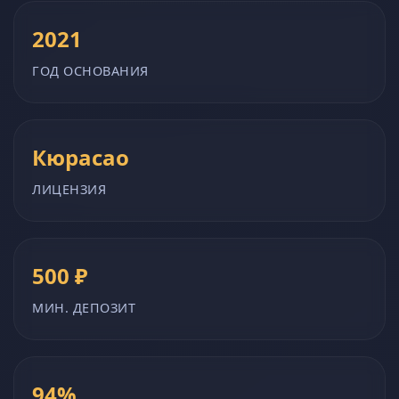
2021
ГОД ОСНОВАНИЯ
Кюрасао
ЛИЦЕНЗИЯ
500 ₽
МИН. ДЕПОЗИТ
94%