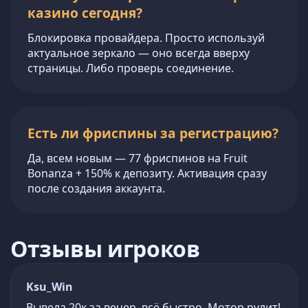
казино сегодня?
Блокировка провайдера. Просто используй
актуальное зеркало — оно всегда вверху
страницы. Либо проверь соединение.
Есть ли фриспины за регистрацию?
Да, всем новым — 77 фриспинов на Fruit
Bonanza + 150% к депозиту. Активация сразу
после создания аккаунта.
Отзывы игроков
Ksu_Win
Вывела 20к за вечер, всё быстро. Мотор рулит!