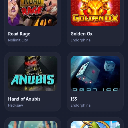
Road Rage
Golden Ox
Nolimit City
Endorphina
Hand of Anubis
ISS
Hacksaw
Endorphina