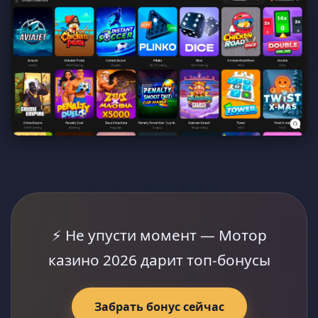
⚡ Не упусти момент — Мотор
казино 2026 дарит топ-бонусы
Забрать бонус сейчас