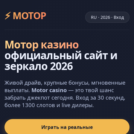
⚡ МОТОР
RU · 2026 · Вход
Мотор казино
официальный сайт и
зеркало 2026
Живой драйв, крупные бонусы, мгновенные
выплаты.
Motor casino
— это твой шанс
забрать джекпот сегодня. Вход за 30 секунд,
более 1300 слотов и live дилеры.
Играть на реальные