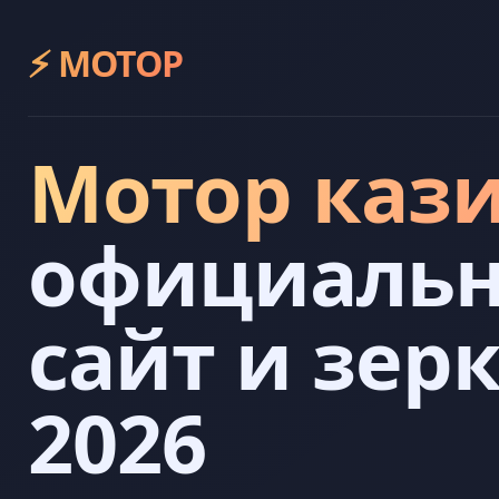
⚡ МОТОР
Мотор каз
официаль
сайт и зер
2026