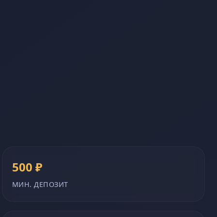
500 ₽
МИН. ДЕПОЗИТ