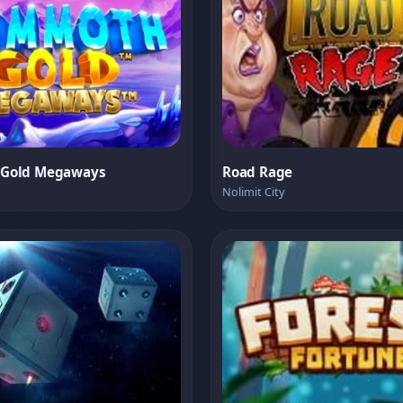
Gold Megaways
Road Rage
Nolimit City