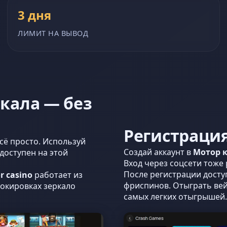
3 дня
ЛИМИТ НА ВЫВОД
кала — без
Регистрация
сё просто. Используй
Создай аккаунт в
Мотор 
доступен на этой
Вход через соцсети тоже 
После регистрации досту
r casino
работает из
фриспинов. Отыграть вей
локировках зеркало
самых легких отыгрышей.