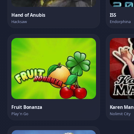
Hand of Anubis
ISS
Hacksaw
Endorphina
Fruit Bonanza
Karen Man
Play'n Go
Nolimit City