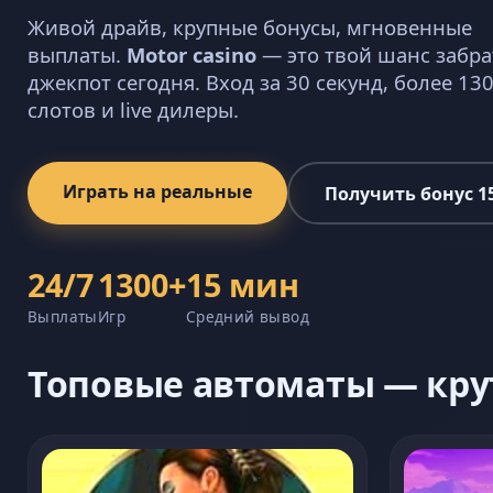
Живой драйв, крупные бонусы, мгновенные
выплаты.
Motor casino
— это твой шанс забра
джекпот сегодня. Вход за 30 секунд, более 13
слотов и live дилеры.
Играть на реальные
Получить бонус 1
24/7
1300+
15 мин
Выплаты
Игр
Средний вывод
Топовые автоматы — кру