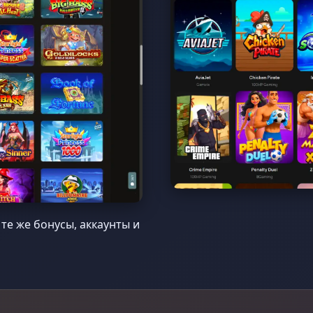
те же бонусы, аккаунты и