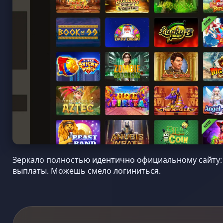
Зеркало полностью идентично официальному сайту: 
выплаты. Можешь смело логиниться.