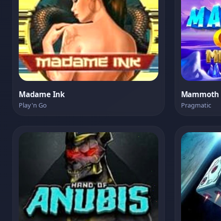
Madame Ink
Mammoth 
Play'n Go
Pragmatic